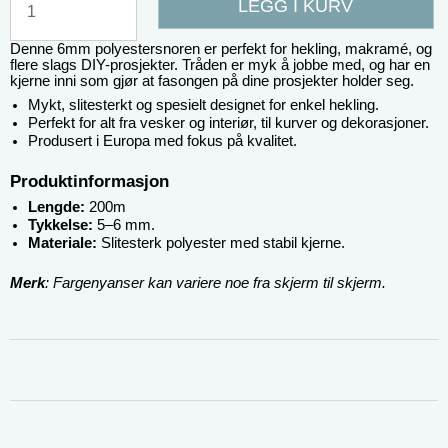
LEGG I KURV
Denne 6mm polyestersnoren er perfekt for hekling, makramé, og 
flere slags DIY-prosjekter. Tråden er myk å jobbe med, og har en 
kjerne inni som gjør at fasongen på dine prosjekter holder seg.
Mykt, slitesterkt og spesielt designet for enkel hekling.
Perfekt for alt fra vesker og interiør, til kurver og dekorasjoner.
Produsert i Europa med fokus på kvalitet.
Produktinformasjon
Lengde: 
200m
Tykkelse:
 5–6 mm.
Materiale:
 Slitesterk polyester med stabil kjerne.
Merk
: Fargenyanser kan variere noe fra skjerm til skjerm.