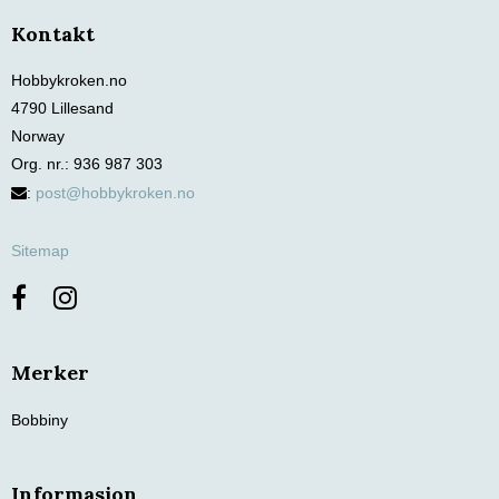
Kontakt
Hobbykroken.no
4790 Lillesand
Norway
Org. nr.
:
936 987 303
:
post@hobbykroken.no
Sitemap
Merker
Bobbiny
Informasjon