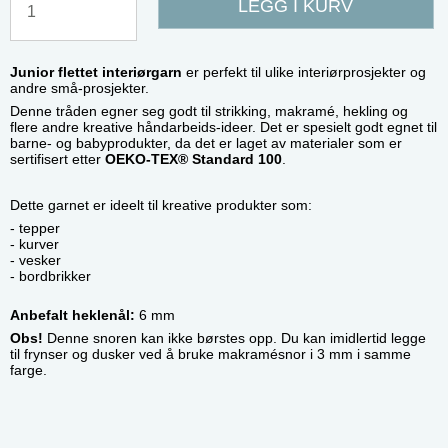
LEGG I KURV
Junior flettet interiørgarn
er perfekt til ulike interiørprosjekter og
andre små-prosjekter.
Denne tråden egner seg godt til strikking, makramé, hekling og
flere andre kreative håndarbeids-ideer. Det er spesielt godt egnet til
barne- og babyprodukter, da det er laget av materialer som er
sertifisert etter
OEKO-TEX® Standard 100
.
Dette garnet er ideelt til kreative produkter som:
- tepper
- kurver
- vesker
- bordbrikker
Anbefalt heklenål:
6 mm
Obs!
Denne snoren kan ikke børstes opp. Du kan imidlertid legge
til frynser og dusker ved å bruke makramésnor i 3 mm i samme
farge.