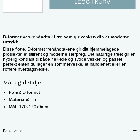
LEGG I KURV
D-formet veskehåndtak i tre som gir vesken din et moderne
uttrykk.
Disse flotte, D-formet trehåndtakene gir ditt hjemmelagede
prosjektet et stilrent og moderne særpreg. Det naturlige treet gir en
nydelig kontrast til både heklede og sydde vesker, og passer
perfekt enten du lager en sommerveske, et handlenett eller en
røffere hverdagsveske.
Mål og detaljer:
Form:
D-formet
Materiale:
Tre
Mål:
170x120x9mm
Beskrivelse