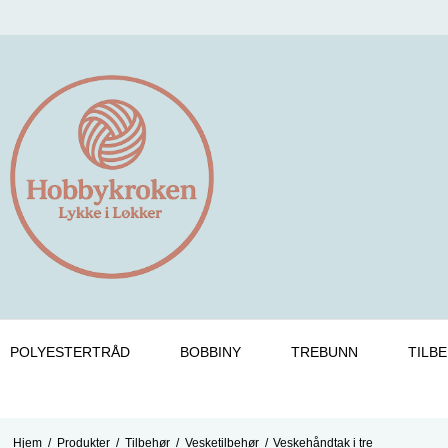
POLYESTERTRÅD
BOBBINY
TREBUNN
TILB
Hjem
/
Produkter
/
Tilbehør
/
Vesketilbehør
/
Veskehåndtak i tre