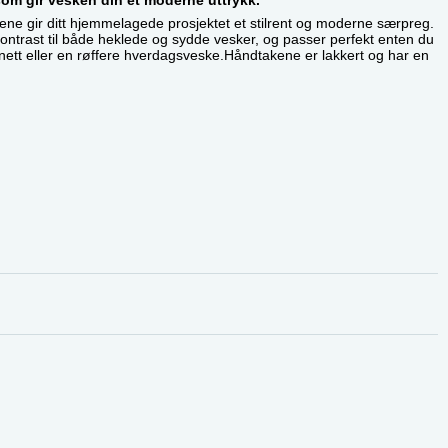
kene gir ditt hjemmelagede prosjektet et stilrent og moderne særpreg.
 kontrast til både heklede og sydde vesker, og passer perfekt enten du
ett eller en røffere hverdagsveske.Håndtakene er lakkert og har en