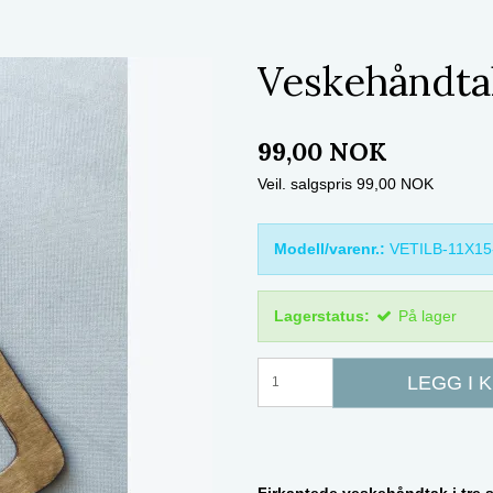
Veskehåndtak
99,00 NOK
Veil. salgspris 99,00 NOK
Modell/varenr.:
VETILB-11X1
Lagerstatus:
På lager
LEGG I 
Firkantede veskehåndtak i tre 