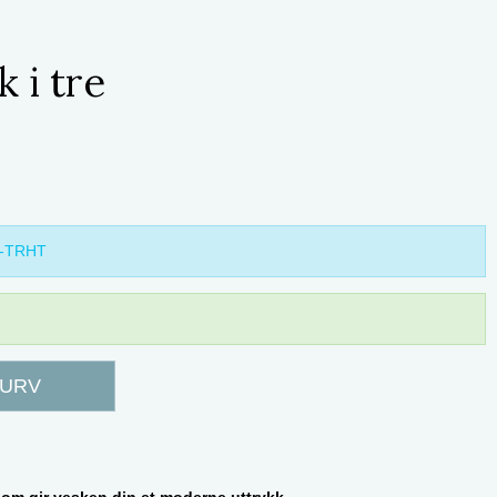
 i tre
5-TRHT
KURV
som gir vesken din et moderne uttrykk.