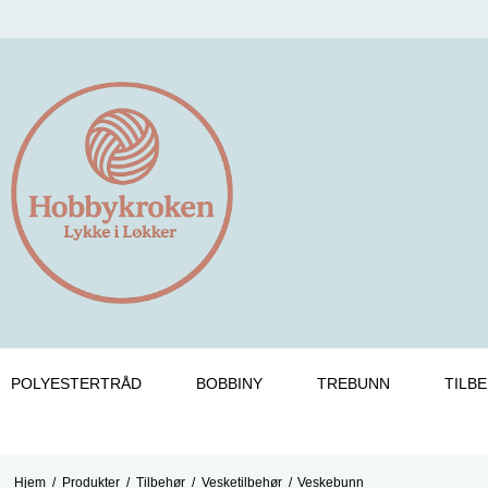
POLYESTERTRÅD
BOBBINY
TREBUNN
TILB
Hjem
/
Produkter
/
Tilbehør
/
Vesketilbehør
/
Veskebunn