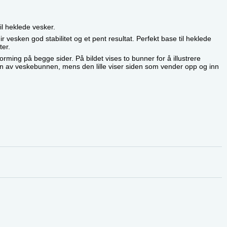
il heklede vesker.
r vesken god stabilitet og et pent resultat. Perfekt base til heklede
ter.
ming på begge sider. På bildet vises to bunner for å illustrere
en av veskebunnen, mens den lille viser siden som vender opp og inn
)