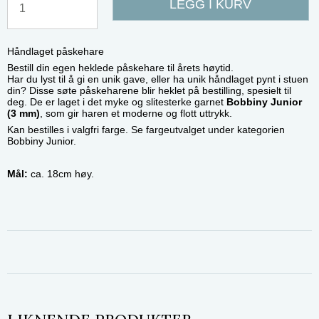
LEGG I KURV
Håndlaget påskehare
Bestill din egen heklede påskehare til årets høytid.
Har du lyst til å gi en unik gave, eller ha unik håndlaget pynt i stuen
din? Disse søte påskeharene blir heklet på bestilling, spesielt til
deg. De er laget i det myke og slitesterke garnet
Bobbiny Junior
(3 mm)
, som gir haren et moderne og flott uttrykk.
Kan bestilles i valgfri farge. Se fargeutvalget under kategorien
Bobbiny Junior.
Mål:
ca. 18cm høy.