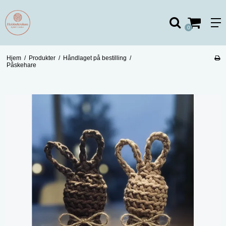
0
Hjem
/
Produkter
/
Håndlaget på bestilling
/
Påskehare