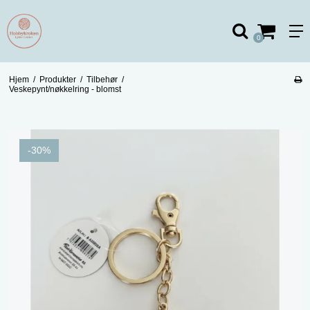
0
Hjem
/
Produkter
/
Tilbehør
/
Veskepynt/nøkkelring - blomst
-30%