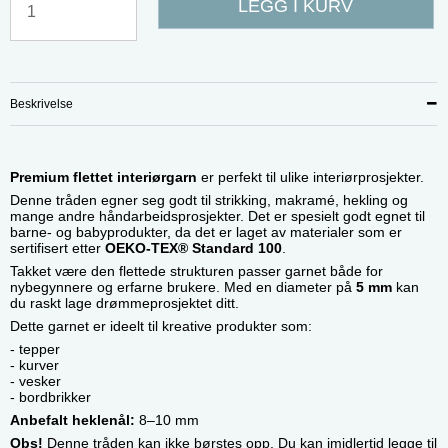
LEGG I KURV
Beskrivelse
Premium flettet interiørgarn
er perfekt til ulike interiørprosjekter.
Denne tråden egner seg godt til strikking, makramé, hekling og
mange andre håndarbeidsprosjekter. Det er spesielt godt egnet til
barne- og babyprodukter, da det er laget av materialer som er
sertifisert etter
OEKO-TEX® Standard 100
.
Takket være den flettede strukturen passer garnet både for
nybegynnere og erfarne brukere. Med en diameter på
5 mm
kan
du raskt lage drømmeprosjektet ditt.
Dette garnet er ideelt til kreative produkter som:
- tepper
- kurver
- vesker
- bordbrikker
Anbefalt heklenål:
8–10 mm
Obs!
Denne tråden kan ikke børstes opp. Du kan imidlertid legge til